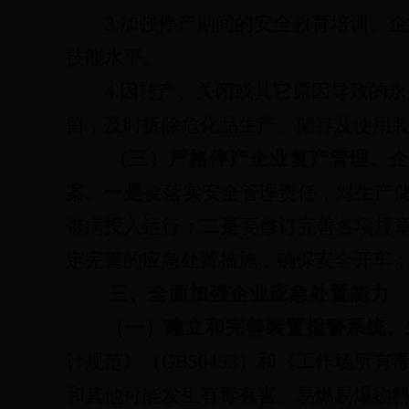
3.
加强停产期间的安全教育培训。企
技能水平。
4.
因转产、关闭或其它原因导致的永
留，及时拆除危化品生产、储存及使用
（三）严格停产企业复产管理。
企
案。
一是
要落实安全管理责任，对生产
带病投入运行；
二是
要修订完善各项规
定完善的应急处置措施，确保安全开车
三、全面加强企业应急处置能力
（一）建立和完善装置报警系统。
计规范》（
GB50493
）和《工作场所有
和其他可能发生有毒有害、易燃易爆物