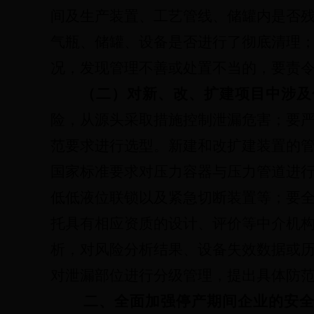
间及生产装置、工艺管线、储罐内是否
气瓶、储罐、设备是否进行了彻底清理
况，发现管理不善或处置不当的，要责
（二）对新、改、扩建项目中涉及
险，从源头采取措施控制泄漏危害；要
范要求进行选型。新建和改扩建装置的
国家标准要求对压力容器与压力管道进
低低液位联锁以及紧急切断装置等；要
托具有相应资质的设计、评价等中介机
析，对风险分析结果、设备失效数据或
对泄漏部位进行分级管理，提出具体防
二、全面加强停产期间企业的安