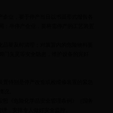
产企业，要于停产当日以书面形式报告各
局；半停产企业，要将需停产的工艺装置
化品要及时清理；对装置内的危险物料要
阀门失灵等安全隐患，维护设备的完好
装置特别是停产改造或检维修装置的紧急
情况。
按照《危险化学品安全管理条例》（国务
管理，安排专人做好安全监控。