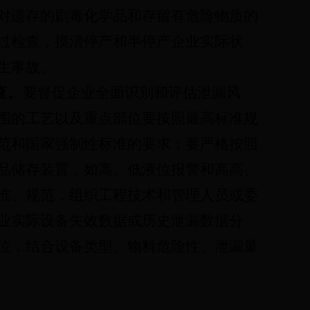
对遗存的剧毒化学品和存留有危险物质的
过检查，摸清停产和半停产企业实际状
生事故。
查。
要督促企业全面识别和评估泄漏风
围的工艺以及重点部位要按照最高标准规
范和国家强制性标准的要求；要严格按照
品储存装置，如高、低液位报警和高高、
准、规范，组织工程技术和管理人员或委
业实际设备失效数据或历史泄漏数据分
位，结合设备类型、物料危险性、泄漏量