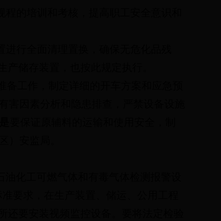
规程的培训和考核，提高职工安全意识和
置进行全面清理置换，确保无危化品残
生产储存装置，也按此规定执行。
准备工作，制定详细的开车方案和应急预
有害因素分析和隐患排查，严禁设备设施
是
要保证原辅料的运输和使用安全，制
区）安监局。
石油化工可燃气体和有毒气体检测报警设
标准要求，在生产装置、储运、公用工程
所还要安装视频监控设备。要将法定检验