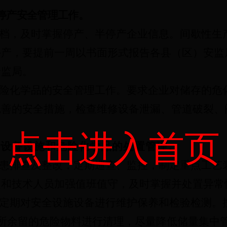
停产安全管理工作。
档，及时掌握停产、半停产企业信息。间歇性生
停产，要提前一周以书面形式报告各县（区）安监
安监局。
险化学品的安全管理工作。要求企业对储存的危
完善的安全措施，检查维修设备泄漏、管道破裂、
点击进入首页
置设备设施和危险化学品的处置管理。
患排查及整改，定期巡查、监控，制定重点工艺
人和技术人员加强值班值守，及时掌握并处置异常
定期对安全设施设备进行维护保养和检验检测。
所余留的危险物料进行清理，尽量降低储量集中