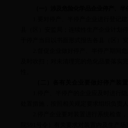
（一）涉及危险化学品企业停产、半
1.
要对停产、半停产企业进行登记建
县（区）安监局；连续性生产企业计划
于停产当日以书面形式报告各县（区）
2.
督促企业做好停产、半停产期间危
及时吹扫；对未清理完的危化品要落实
性。
（二）各有关企业要做好停产装
1.
停产、半停产的企业应及时进行隐
处置措施，按照相关规定要求组织负责
2.
停产企业要对装置进行系统检查，
院
591
号令）有关要求对装置内及生产场