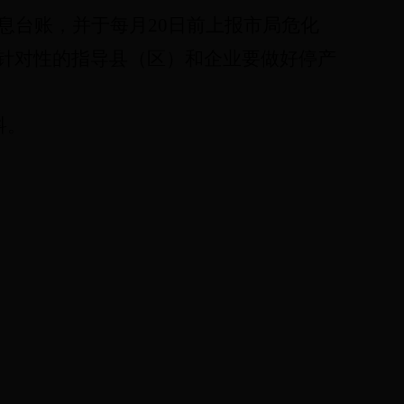
息台账，并于每月
20
日前上报市局危化
针对性的指导县（区）和企业要做好停产
科。