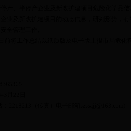
新停产、半停产企业及新改扩建项目危险化学品信
产企业及新改扩建项目的动态信息，研判形势，有
品安全管理工作。
日前将工作总结以纸质版及电子版上报市局危化
28365365
年
3
月
22
日
话：
2218213
（传真）电子邮箱
szssajj@163.com
)