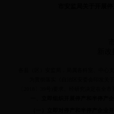
市安监局关于开展停
新改
各县（区）安监局，局属各科室、中心
为贯彻落实《自治区安委会印发关
〔
2018
〕
39
号
)
要求。经研究决定在全市
一、立即组织开展停产和半停产
（一）立即对停产和半停产企业