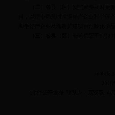
（二）各县（区）安监局要及时更
科，以便市局及时掌握停产企业和半停
和半停产企业及新改扩建项目危险化学
（三）各县（区）安监局要于
5
月
20
mobile 
2018
(
此件公开发布
联系人：聂双双
电