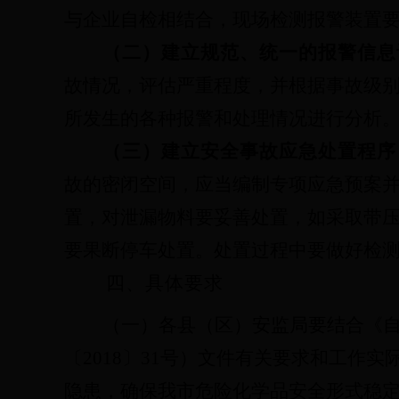
与企业自检相结合，现场检测报警装置
（二）建立规范、统一的报警信息
故情况，评估严重程度，并根据事故级
所发生的各种报警和处理情况进行分析
（三）建立安全事故应急处置程序
故的密闭空间，应当编制专项应急预案
置，对泄漏物料要妥善处置，如采取带
要果断停车处置。处置过程中要做好检
四、具体要求
（一）各县（区）安监局要结合《
〔
2018
〕
31
号）文件有关要求和工作实
隐患，确保我市危险化学品安全形式稳