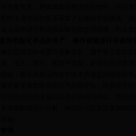
残存有毒有害、易燃易爆或腐蚀性的物料；特别是
；暂时未清理完的是否落实了完善的安全措施。通
令企业立即进行整改或采取有效管理措施，防止发
使用危险化学品的生产、储存设施进行全面排
严格按照规范标准进行设备选型，属于重点监控范
管道、法兰、垫片、紧固件选型，必须符合安全规
行检验；要采取相应的安全技术措施监测危险化学
全面开展泄漏危险源辨识与风险评估，依据有关标
构对可能存在的泄漏风险进行辨识与评估，结合企
历史泄漏数据进行分析，辨识出可能发生泄漏的部
范措施。
全管理