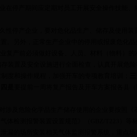
业在停产期间应定期对员工开展安全操作技能、
久性停产企业，要对危化品生产、储存及使用装
装置。另外，正常生产企业中的停用或报废危化品
业复产前必须做好设备、人员、材料（物料）的
储存装置及安全设施进行全面检查，认真开展危险
章制度和操作规程，加强开车的专项教育培训；
三
；
四是
要提前一周将复产报告及开车方案报各县（
对涉及危险化学品生产储存使用的企业要按照《
毒气体检测报警装置设置规范》（
GBZ/T223
）等
料泄漏的场所安装相关气体监测报警系统，重点场