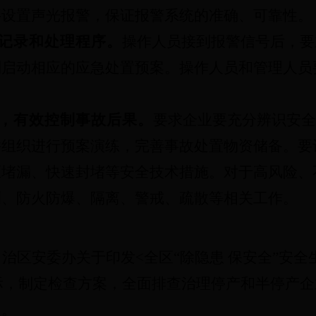
要设置声光报警，保证报警系统的准确、可靠性。
记录和处理程序。
操作人员接到报警信号后，要
别启动相应的应急处置预案。操作人员和管理人员
。
，有效控制事故后果。
要求企业要充分辨识安全
并组织进行预案演练，完善事故处置物资储备。要
压堵漏、快速封堵等安全技术措施。对于高风险、
测、防火防爆、隔离、警戒、疏散等相关工作。
自治区安委办关于印发
<
全区
“
除隐患 保安全
”
安全
际，制定检查方案，全面排查治理停产和半停产企
定。