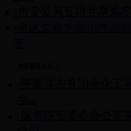
·市安监局五措并举筑牢
·全区尘毒危害治理示
开
事故通报
更多>>
·平罗县东升冶金化工有
生...
·国务院安委会办公室