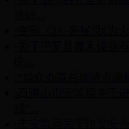
推进...
·专刊（3）开展“我为
·关于平罗县嘉禾煤业有限
统...
·“群众办事百项堵点疏
·石嘴山市安监局关于
戒“...
·市安监局关于印发安