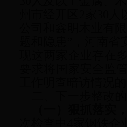
30
人及以上金属、木
州市经开区
2
家
30
人
公司和鑫明木业有限
题和隐患”，河南省
现这两家企业存在
要求将国家安全监
工作明查暗访情况的
二、下一步整改的
（一）狠抓落实
次检查中
4
家钢铁企