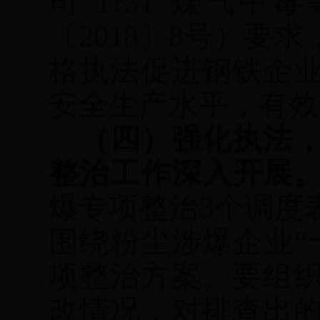
司
“
1
?
31
”煤气中毒
〔
2018
〕
8
号）要求
格执法促进钢铁企
安全生产水平，有效
（四）强化执法
整治工作深入开展
爆专项整治
3
个调度
围绕粉尘涉爆企业
项整治方案。要组
改情况，对排查出