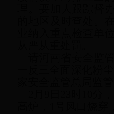
理。要加大跟踪督
的地区及时查处。
业纳入重点检查单
从严从重处罚。
请河南省安全监
一反三全面深化粉尘
家安全监管总局监管
2
月
9
日
23
时
10
分，
高炉，
1
号风口烧穿